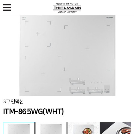
X
인덕션/하이라이트
키친컬렉션
11만 고객의 선택
고객지원
키친컬렉션
인덕션
회사소개
공지사항
청소용품
하이라이트
틸만몰
경영철학
FAQ
설치 사례
기업소개
고객의 소리
연혁
서비스 접수 / 이용 안내
틸만소식
제휴 제안
인재채용
전국매장찾기
오시는길
제품 동영상 가이드
3구 인덕션
ITM-865WG(WHT)